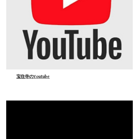
宝住寺のYoutube