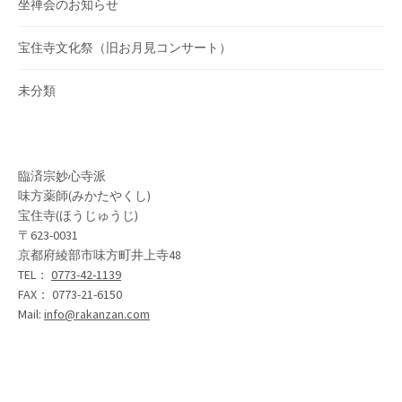
坐禅会のお知らせ
宝住寺文化祭（旧お月見コンサート）
未分類
臨済宗妙心寺派
味方薬師(みかたやくし)
宝住寺(ほうじゅうじ)
〒623-0031
京都府綾部市味方町井上寺48
TEL：
0773-42-1139
FAX： 0773-21-6150
Mail:
info@rakanzan.com