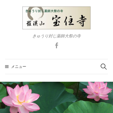
コ
ン
テ
ン
ツ
きゅうり封じ薬師大祭の寺
へ
ス
Facebook
キ
ッ
検
プ
索:
メニュー