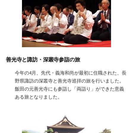
善光寺と諏訪・深叢寺参詣の旅
今年の4月、先代・義海和尚が最初に住職された、長
野県諏訪の深叢寺と善光寺巡拝の旅を行いました。
飯田の元善光寺にも参詣し「両詣り」ができた意義
ある旅となりました。