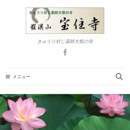
コ
ン
テ
ン
ツ
きゅうり封じ薬師大祭の寺
へ
ス
Facebook
キ
ッ
検
プ
索:
メニュー