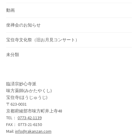
動画
坐禅会のお知らせ
宝住寺文化祭（旧お月見コンサート）
未分類
臨済宗妙心寺派
味方薬師(みかたやくし)
宝住寺(ほうじゅうじ)
〒623-0031
京都府綾部市味方町井上寺48
TEL：
0773-42-1139
FAX： 0773-21-6150
Mail:
info@rakanzan.com