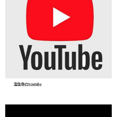
宝住寺のYoutube