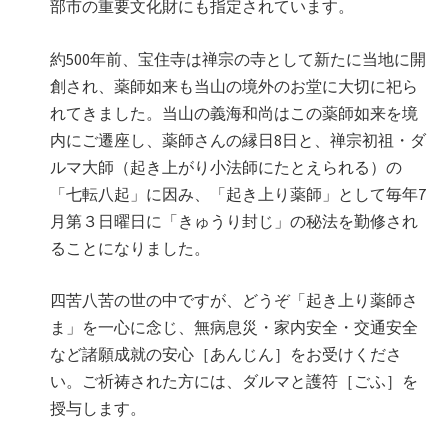
部市の重要文化財にも指定されています。
約500年前、宝住寺は禅宗の寺として新たに当地に開
創され、薬師如来も当山の境外のお堂に大切に祀ら
れてきました。当山の義海和尚はこの薬師如来を境
内にご遷座し、薬師さんの縁日8日と、禅宗初祖・ダ
ルマ大師（起き上がり小法師にたとえられる）の
「七転八起」に因み、「起き上り薬師」として毎年7
月第３日曜日に「きゅうり封じ」の秘法を勤修され
ることになりました。
四苦八苦の世の中ですが、どうぞ「起き上り薬師さ
ま」を一心に念じ、無病息災・家内安全・交通安全
など諸願成就の安心［あんじん］をお受けくださ
い。ご祈祷された方には、ダルマと護符［ごふ］を
授与します。