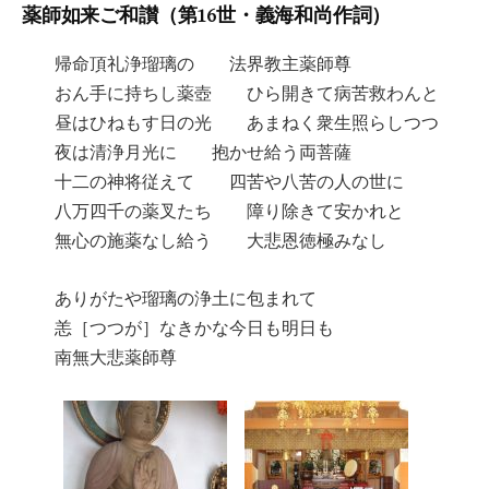
薬師如来ご和讃（第16世・義海和尚作詞）
帰命頂礼浄瑠璃の 法界教主薬師尊
おん手に持ちし薬壺 ひら開きて病苦救わんと
昼はひねもす日の光 あまねく衆生照らしつつ
夜は清浄月光に 抱かせ給う両菩薩
十二の神将従えて 四苦や八苦の人の世に
八万四千の薬叉たち 障り除きて安かれと
無心の施薬なし給う 大悲恩徳極みなし
ありがたや瑠璃の浄土に包まれて
恙［つつが］なきかな今日も明日も
南無大悲薬師尊