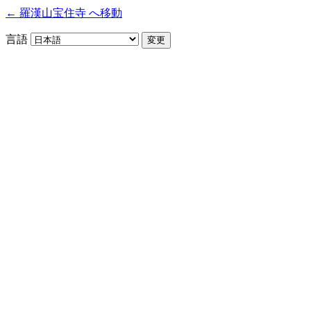
← 羅漢山宝住寺 へ移動
言語