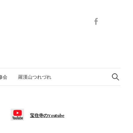
Facebook
検
索:
修会
羅漢山つれづれ
宝住寺のYoutube