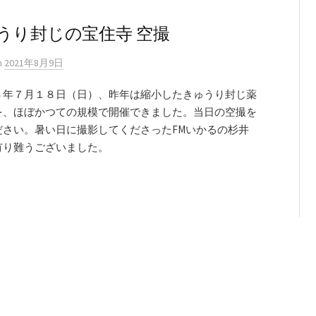
うり封じの宝住寺 空撮
n
2021年8月9日
年７月１８日（日）、昨年は縮小したきゅうり封じ薬
を、ほぼかつての規模で開催できました。当日の空撮を
ださい。暑い日に撮影してくださったFMいかるの杉井
有り難うございました。