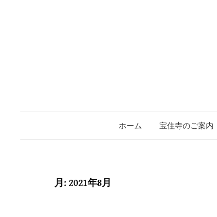
コ
ン
テ
ン
ツ
へ
ス
キ
ッ
ホーム
宝住寺のご案内
プ
月:
2021年8月