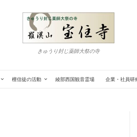
きゅうり封じ薬師大祭の寺
檀信徒の活動
綾部西国観音霊場
企業・社員研