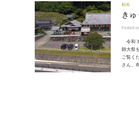
動画
きゅ
Posted
o
令和３
師大祭
ご覧く
さん、