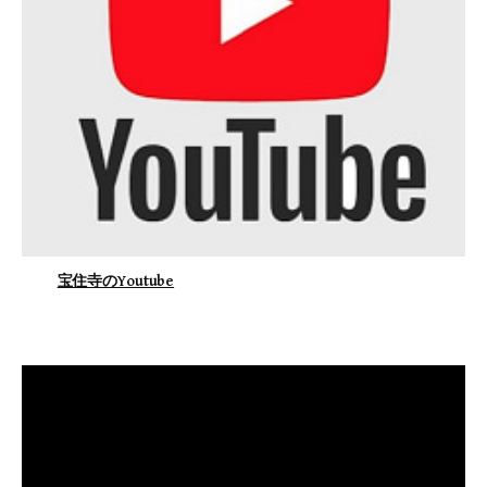
宝住寺のYoutube