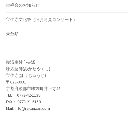
坐禅会のお知らせ
宝住寺文化祭（旧お月見コンサート）
未分類
臨済宗妙心寺派
味方薬師(みかたやくし)
宝住寺(ほうじゅうじ)
〒623-0031
京都府綾部市味方町井上寺48
TEL：
0773-42-1139
FAX： 0773-21-6150
Mail:
info@rakanzan.com