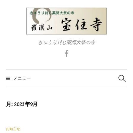
コ
ン
テ
ン
ツ
きゅうり封じ薬師大祭の寺
へ
ス
Facebook
キ
ッ
検
プ
索:
メニュー
月:
2023年9月
お知らせ