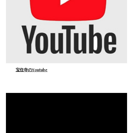
宝住寺のYoutube