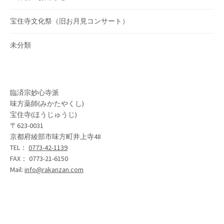
宝住寺文化祭（旧お月見コンサート）
未分類
臨済宗妙心寺派
味方薬師(みかたやくし)
宝住寺(ほうじゅうじ)
〒623-0031
京都府綾部市味方町井上寺48
TEL：
0773-42-1139
FAX： 0773-21-6150
Mail:
info@rakanzan.com