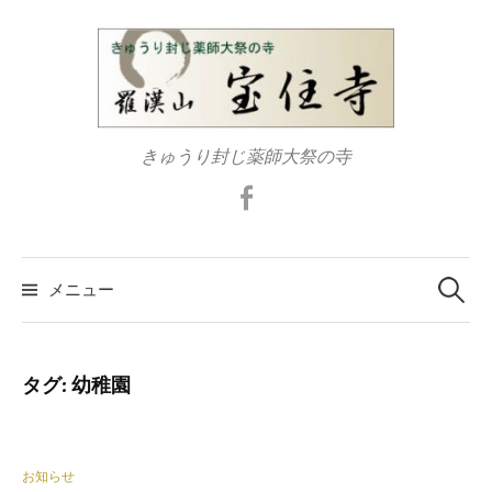
コ
ン
テ
ン
ツ
きゅうり封じ薬師大祭の寺
へ
ス
Facebook
キ
ッ
検
プ
索:
メニュー
タグ:
幼稚園
お知らせ