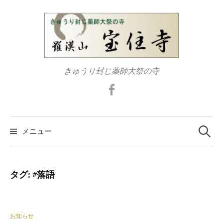
コ
ン
テ
ン
ツ
きゅうり封じ薬師大祭の寺
へ
ス
Facebook
キ
ッ
検
プ
索:
メニュー
タグ:
#落語
お知らせ