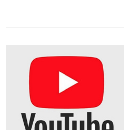
稿
の
ペ
ー
ジ
送
り