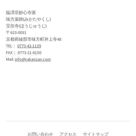
臨済宗妙心寺派
味方薬師(みかたやくし)
宝住寺(ほうじゅうじ)
〒623-0031
京都府綾部市味方町井上寺48
TEL：
0773-42-1139
FAX： 0773-21-6150
Mail:
info@rakanzan.com
お問い合わせ
アクセス
サイトマップ