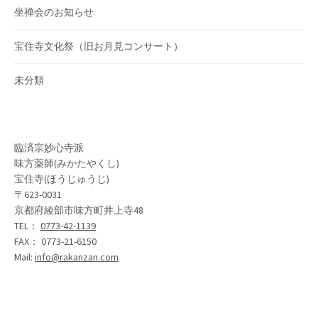
坐禅会のお知らせ
宝住寺文化祭（旧お月見コンサート）
未分類
臨済宗妙心寺派
味方薬師(みかたやくし)
宝住寺(ほうじゅうじ)
〒623-0031
京都府綾部市味方町井上寺48
TEL：
0773-42-1139
FAX： 0773-21-6150
Mail:
info@rakanzan.com