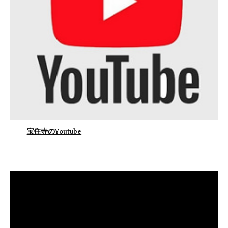
宝住寺のYoutube