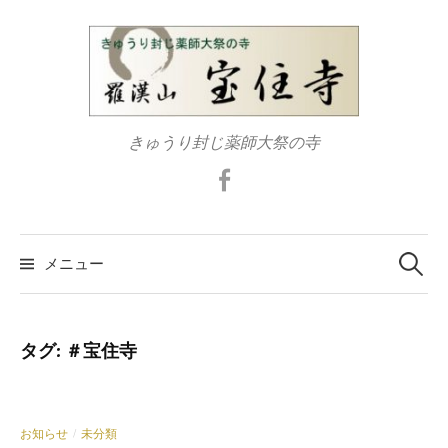
コ
ン
テ
ン
ツ
きゅうり封じ薬師大祭の寺
へ
ス
Facebook
キ
ッ
検
プ
索:
メニュー
タグ:
＃宝住寺
お知らせ
未分類
/