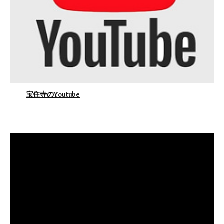
宝住寺のYoutube