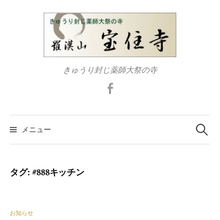
コ
ン
テ
ン
ツ
きゅうり封じ薬師大祭の寺
へ
ス
Facebook
キ
ッ
検
プ
索:
メニュー
タグ:
#888キッチン
お知らせ