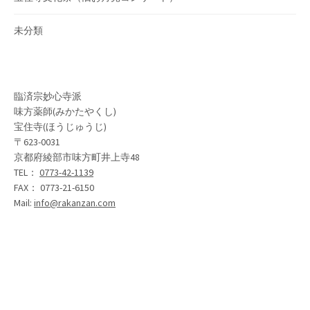
未分類
臨済宗妙心寺派
味方薬師(みかたやくし)
宝住寺(ほうじゅうじ)
〒623-0031
京都府綾部市味方町井上寺48
TEL：
0773-42-1139
FAX： 0773-21-6150
Mail:
info@rakanzan.com