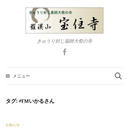
コ
ン
テ
ン
ツ
きゅうり封じ薬師大祭の寺
へ
ス
Facebook
キ
ッ
検
プ
索:
メニュー
タグ:
#FMいかるさん
お知らせ