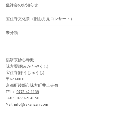
坐禅会のお知らせ
宝住寺文化祭（旧お月見コンサート）
未分類
臨済宗妙心寺派
味方薬師(みかたやくし)
宝住寺(ほうじゅうじ)
〒623-0031
京都府綾部市味方町井上寺48
TEL：
0773-42-1139
FAX： 0773-21-6150
Mail:
info@rakanzan.com