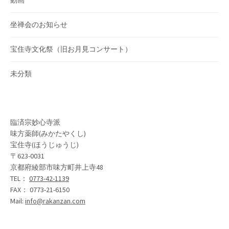
動画
坐禅会のお知らせ
宝住寺文化祭（旧お月見コンサート）
未分類
臨済宗妙心寺派
味方薬師(みかたやくし)
宝住寺(ほうじゅうじ)
〒623-0031
京都府綾部市味方町井上寺48
TEL：
0773-42-1139
FAX： 0773-21-6150
Mail:
info@rakanzan.com