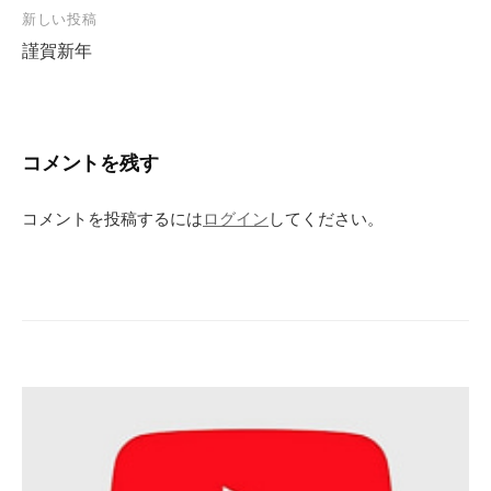
ナ
新しい投稿
ビ
謹賀新年
ゲ
ー
シ
コメントを残す
ョ
ン
コメントを投稿するには
ログイン
してください。