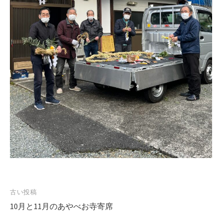
古い投稿
投
10月と11月のあやべお寺寄席
稿