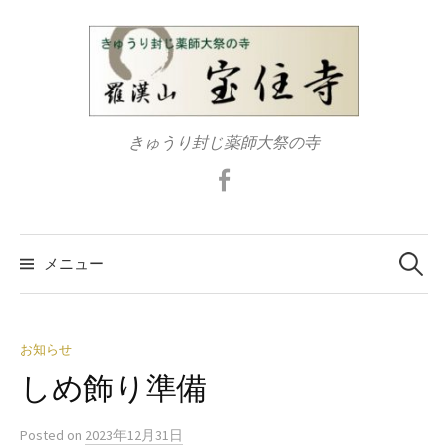
コ
ン
テ
ン
ツ
きゅうり封じ薬師大祭の寺
へ
ス
Facebook
キ
ッ
検
プ
索:
メニュー
お知らせ
しめ飾り準備
Posted
on
2023年12月31日