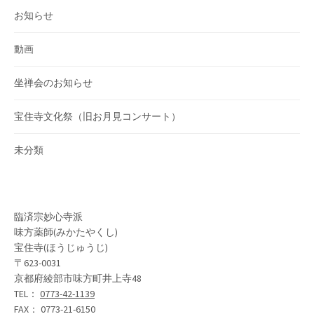
お知らせ
動画
坐禅会のお知らせ
宝住寺文化祭（旧お月見コンサート）
未分類
臨済宗妙心寺派
味方薬師(みかたやくし)
宝住寺(ほうじゅうじ)
〒623-0031
京都府綾部市味方町井上寺48
TEL：
0773-42-1139
FAX： 0773-21-6150