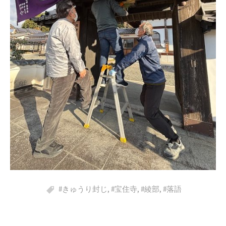
#きゅうり封じ
,
#宝住寺
,
#綾部
,
#落語