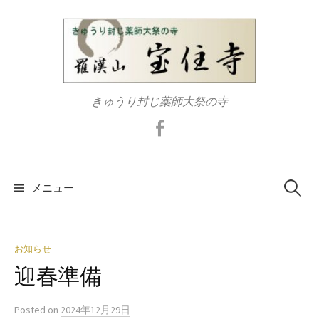
コ
ン
テ
ン
ツ
きゅうり封じ薬師大祭の寺
へ
ス
Facebook
キ
ッ
検
プ
索:
メニュー
お知らせ
迎春準備
Posted
on
2024年12月29日