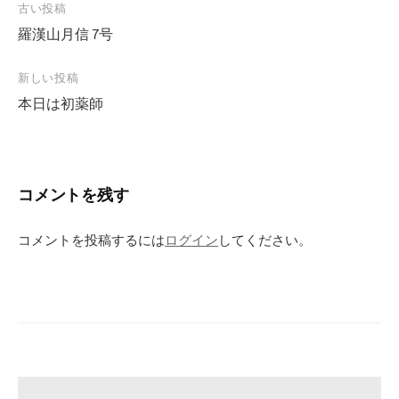
古い投稿
投
羅漢山月信 7号
稿
ナ
新しい投稿
ビ
本日は初薬師
ゲ
ー
シ
コメントを残す
ョ
ン
コメントを投稿するには
ログイン
してください。