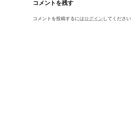
コメントを残す
ゲ
ー
コメントを投稿するには
ログイン
してください
シ
ョ
ン