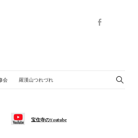
Facebook
検
索:
修会
羅漢山つれづれ
宝住寺のYoutube