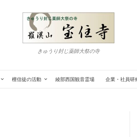
きゅうり封じ薬師大祭の寺
檀信徒の活動
綾部西国観音霊場
企業・社員研