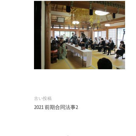
古い投稿
投
2021 前期合同法事2
稿
ナ
ビ