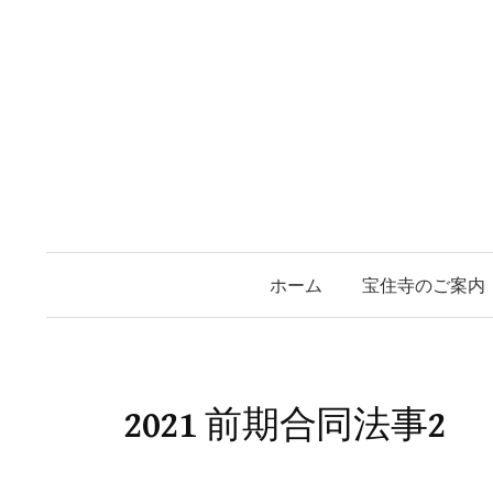
コ
ン
テ
ン
ツ
へ
ス
キ
ッ
ホーム
宝住寺のご案内
プ
2021 前期合同法事2