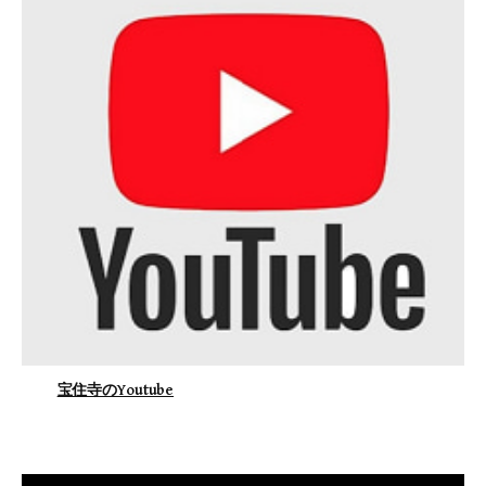
宝住寺のYoutube