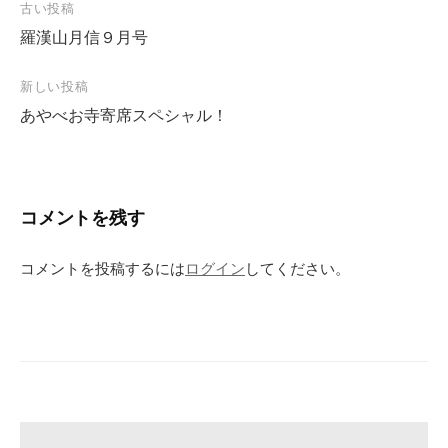
古い投稿
投
羅漢山月信９月号
稿
ナ
新しい投稿
ビ
あやべお寺寄席スペシャル！
ゲ
ー
シ
コメントを残す
ョ
ン
コメントを投稿するには
ログイン
してください。