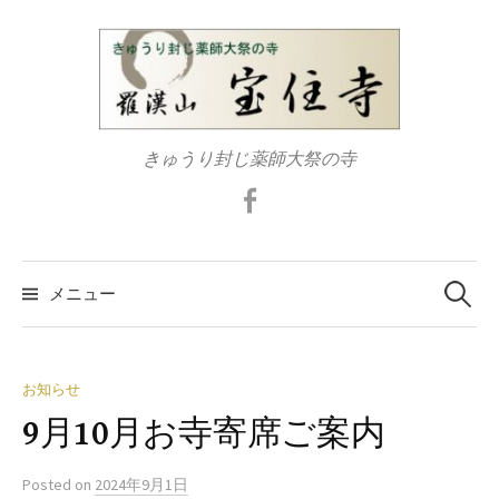
コ
ン
テ
ン
ツ
きゅうり封じ薬師大祭の寺
へ
ス
Facebook
キ
ッ
検
プ
索:
メニュー
お知らせ
9月10月お寺寄席ご案内
Posted
on
2024年9月1日