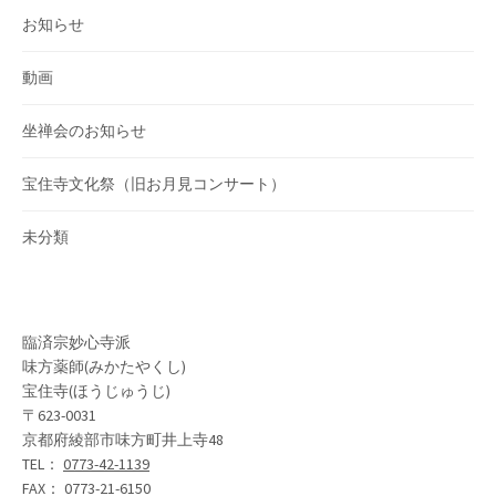
お知らせ
動画
坐禅会のお知らせ
宝住寺文化祭（旧お月見コンサート）
未分類
臨済宗妙心寺派
味方薬師(みかたやくし)
宝住寺(ほうじゅうじ)
〒623-0031
京都府綾部市味方町井上寺48
TEL：
0773-42-1139
FAX： 0773-21-6150