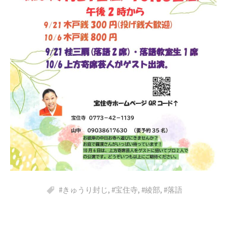
#きゅうり封じ
,
#宝住寺
,
#綾部
,
#落語