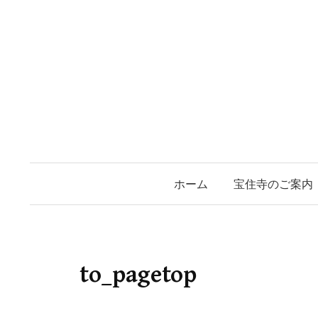
コ
ン
テ
ン
ツ
へ
ス
キ
ッ
ホーム
宝住寺のご案内
プ
to_pagetop