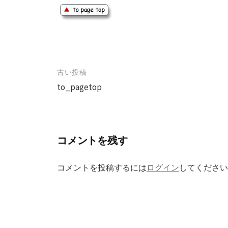
古い投稿
投
to_pagetop
稿
ナ
ビ
コメントを残す
ゲ
ー
コメントを投稿するには
ログイン
してください
シ
ョ
ン