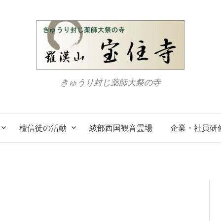
きゅうり封じ薬師大祭の寺
檀信徒の活動
綾部西国観音霊場
企業・社員研