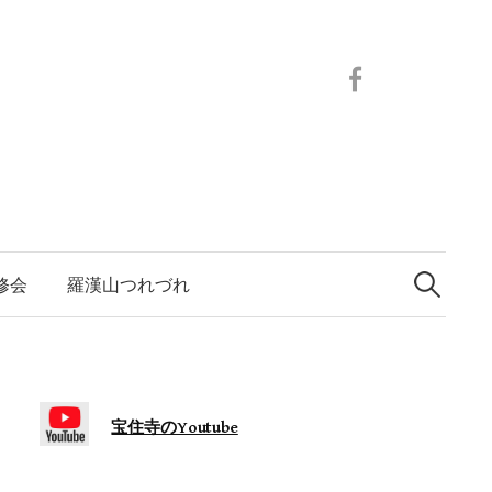
Facebook
検
索:
修会
羅漢山つれづれ
宝住寺のYoutube